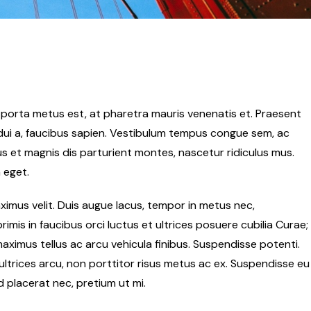
am porta metus est, at pharetra mauris venenatis et. Praesent
t dui a, faucibus sapien. Vestibulum tempus congue sem, ac
us et magnis dis parturient montes, nascetur ridiculus mus.
a eget.
maximus velit. Duis augue lacus, tempor in metus nec,
imis in faucibus orci luctus et ultrices posuere cubilia Curae;
ximus tellus ac arcu vehicula finibus. Suspendisse potenti.
m ultrices arcu, non porttitor risus metus ac ex. Suspendisse eu
 placerat nec, pretium ut mi.