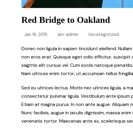
Red Bridge to Oakland
Jan 16, 2015
am-admin
Uncategorized
Donec non ligula in sapien tincidunt eleifend. Null
non eros erat. Quisque eget odio efficitur, suscipi
sagittis elit cursus vel. Cum sociis natoque penatib
Nam ultrices enim tortor, ut accumsan tellus fringill
Sed eu ultrices lectus. Morbi nec ultrices ligula, a 
consectetur pulvinar ligula. Vestibulum ante ipsum pr
Etiam at magna purus. In non ante augue. Aliquam ma
Nunc facilisis, augue in iaculis dignissim, massa eni
venenatis tortor. Maecenas ante ex, scelerisque sed