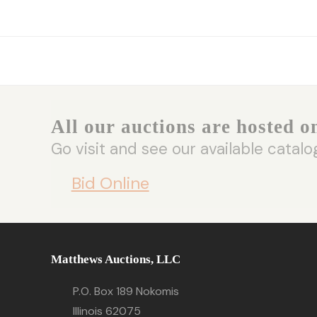
All our auctions are hosted o
Go visit and see our available catalo
Bid Online
Matthews Auctions, LLC
P.O. Box 189 Nokomis
Illinois 62075