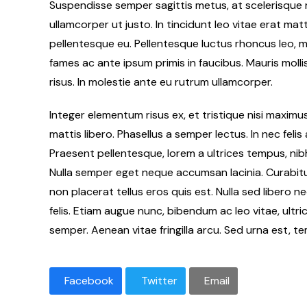
Suspendisse semper sagittis metus, at scelerisque r
ullamcorper ut justo. In tincidunt leo vitae erat ma
pellentesque eu. Pellentesque luctus rhoncus leo,
fames ac ante ipsum primis in faucibus. Mauris moll
risus. In molestie ante eu rutrum ullamcorper.
Integer elementum risus ex, et tristique nisi maxim
mattis libero. Phasellus a semper lectus. In nec fel
Praesent pellentesque, lorem a ultrices tempus, nibh
Nulla semper eget neque accumsan lacinia. Curabitur v
non placerat tellus eros quis est. Nulla sed libero 
felis. Etiam augue nunc, bibendum ac leo vitae, ult
semper. Aenean vitae fringilla arcu. Sed urna est, t
Facebook
Twitter
Email