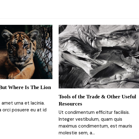
 But Where Is The Lion
Tools of the Trade & Other Useful
it amet urna et lacinia.
Resources
a orci posuere eu at id
Ut condimentum efficitur facilisis.
Integer vestibulum, quam quis
maximus condimentum, est mauris
molestie sem, a…