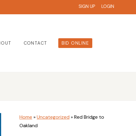
SIGN UP
LOGIN
BOUT
CONTACT
BID ONLINE
Home
»
Uncategorized
»
Red Bridge to
Oakland