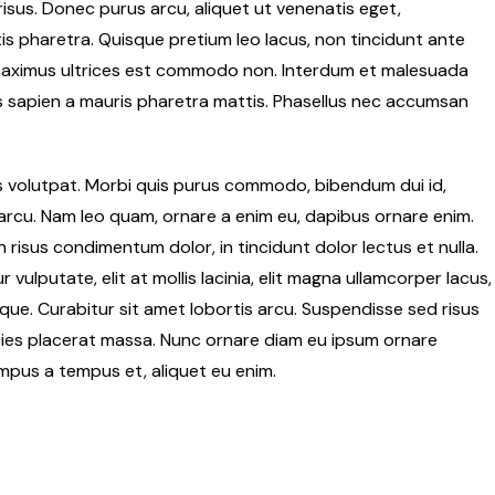
isus. Donec purus arcu, aliquet ut venenatis eget,
ttis pharetra. Quisque pretium leo lacus, non tincidunt ante
 maximus ultrices est commodo non. Interdum et malesuada
is sapien a mauris pharetra mattis. Phasellus nec accumsan
us volutpat. Morbi quis purus commodo, bibendum dui id,
is arcu. Nam leo quam, ornare a enim eu, dapibus ornare enim.
 risus condimentum dolor, in tincidunt dolor lectus et nulla.
ulputate, elit at mollis lacinia, elit magna ullamcorper lacus,
neque. Curabitur sit amet lobortis arcu. Suspendisse sed risus
ricies placerat massa. Nunc ornare diam eu ipsum ornare
empus a tempus et, aliquet eu enim.