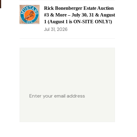
Rick Bonenberger Estate Auction
#3 & More – July 30, 31 & August
1 (August 1 is ON-SITE ONLY!)
Jul 31, 2026
AUCTION ALERT
Get notified when we have new
events coming up.
Enter
your
Sign Up
email
address