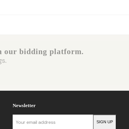
n our bidding platform.
gs.
Newsletter
Your
SIGN UP
email